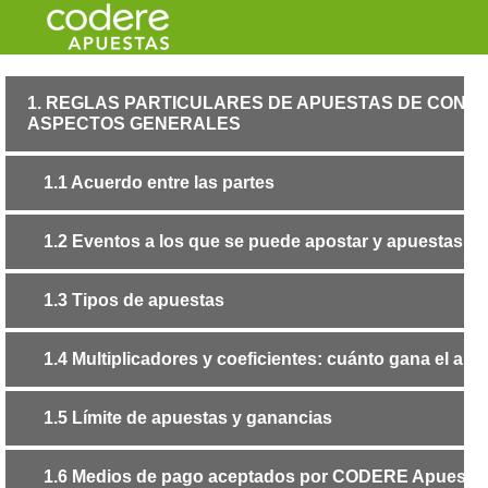
1.
REGLAS PARTICULARES DE APUESTAS DE CONTR
ASPECTOS GENERALES
1.1
Acuerdo entre las partes
1.2
Eventos a los que se puede apostar y apuestas pr
1.3
Tipos de apuestas
1.4
Multiplicadores y coeficientes: cuánto gana el apo
1.5
Límite de apuestas y ganancias
1.6
Medios de pago aceptados por
CODERE Apuesta